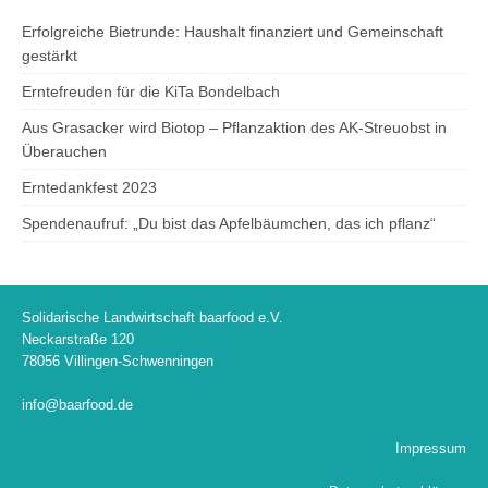
Erfolgreiche Bietrunde: Haushalt finanziert und Gemeinschaft
gestärkt
Erntefreuden für die KiTa Bondelbach
Aus Grasacker wird Biotop – Pflanzaktion des AK-Streuobst in
Überauchen
Erntedankfest 2023
Spendenaufruf: „Du bist das Apfelbäumchen, das ich pflanz“
Solidarische Landwirtschaft baarfood e.V.
Neckarstraße 120
78056 Villingen-Schwenningen
info@baarfood.de
Impressum