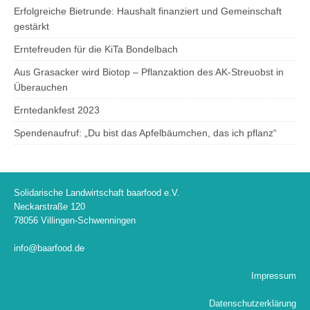
Erfolgreiche Bietrunde: Haushalt finanziert und Gemeinschaft
gestärkt
Erntefreuden für die KiTa Bondelbach
Aus Grasacker wird Biotop – Pflanzaktion des AK-Streuobst in
Überauchen
Erntedankfest 2023
Spendenaufruf: „Du bist das Apfelbäumchen, das ich pflanz“
Solidarische Landwirtschaft baarfood e.V.
Neckarstraße 120
78056 Villingen-Schwenningen
info@baarfood.de
Impressum
Datenschutzerklärung