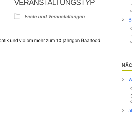
VERANSTALTUNGSTYP
Feste und Veranstaltungen
Google Kalender
iCalendar
B
obatik und vielem mehr zum 10-jährigen Baarfood-
NÄC
W
a