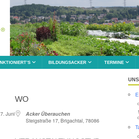
NKTIONIERT’S
BILDUNGSACKER
TERMINE
UNS
E
WO
7. Juni
Acker Überauchen
Steigstraße 17, Brigachtal, 78086
T