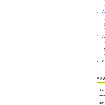
A
A
a
AUS
Erfol
Gemei
Ernte