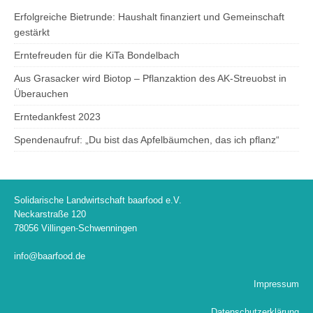
Erfolgreiche Bietrunde: Haushalt finanziert und Gemeinschaft
gestärkt
Erntefreuden für die KiTa Bondelbach
Aus Grasacker wird Biotop – Pflanzaktion des AK-Streuobst in
Überauchen
Erntedankfest 2023
Spendenaufruf: „Du bist das Apfelbäumchen, das ich pflanz“
Solidarische Landwirtschaft baarfood e.V.
Neckarstraße 120
78056 Villingen-Schwenningen
info@baarfood.de
Impressum
Datenschutzerklärung