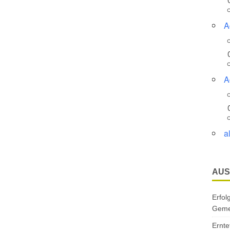
A
A
a
AUS
Erfol
Gemei
Ernte