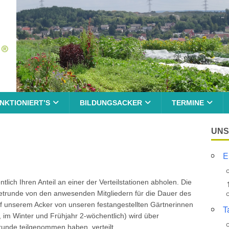
NKTIONIERT’S
BILDUNGSACKER
TERMINE
UNS
E
ich Ihren Anteil an einer der Verteilstationen abholen. Die
 Bietrunde von den anwesenden Mitgliedern für die Dauer des
uf unserem Acker von unseren festangestellten Gärtnerinnen
T
 im Winter und Frühjahr 2-wöchentlich) wird über
etrunde teilgenommen haben, verteilt.