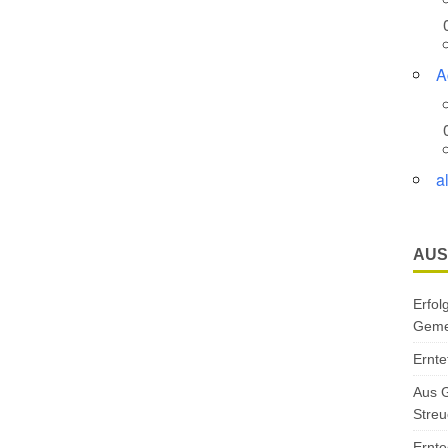
A
a
AUS
Erfol
Gemei
Ernte
Aus G
Streu
Ernte