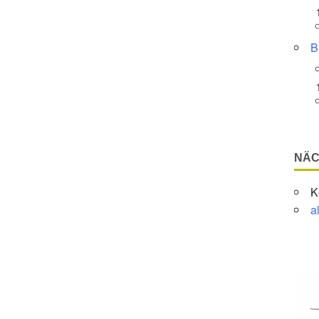
Google Kalender
iCalendar
B
NÄC
K
a