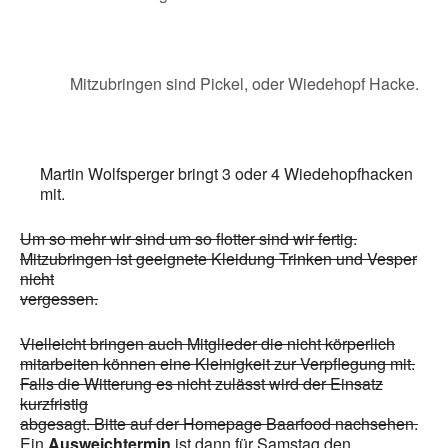
Mitzubringen sind Pickel, oder Wiedehopf Hacke.
Martin Wolfsperger bringt 3 oder 4 Wiedehopfhacken
mit.
Um so mehr wir sind um so flotter sind wir fertig.
Mitzubringen ist geeignete Kleidung Trinken und Vesper
nicht
vergessen.
Vielleicht bringen auch Mitglieder die nicht körperlich
mitarbeiten können eine Kleinigkeit zur Verpflegung mit.
Falls die Witterung es nicht zulässt wird der Einsatz
kurzfristig
abgesagt. Bitte auf der Homepage Baarfood nachsehen.
Ein
Ausweichtermin
ist dann für Samstag den