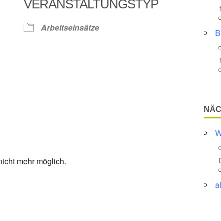
VERANSTALTUNGSTYP
Google Kalender
iCalendar
Arbeitseinsätze
B
NÄC
W
nicht mehr möglich.
a