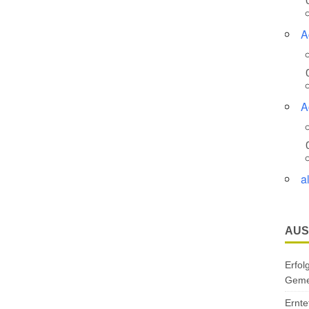
A
A
a
AUS
Erfol
Gemei
Ernte