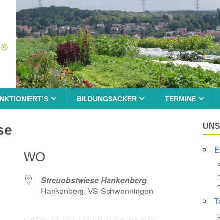
NKTIONIERT’S
BILDUNGSACKER
TERMINE
UNS
se
E
WO
Streuobstwiese Hankenberg
Hankenberg, VS-Schwenningen
T