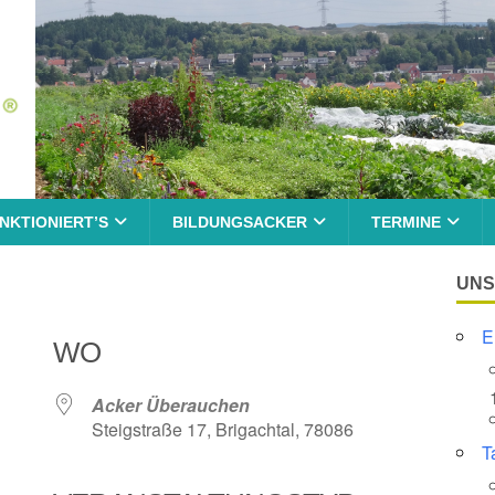
NKTIONIERT’S
BILDUNGSACKER
TERMINE
UNS
E
WO
Acker Überauchen
Steigstraße 17, Brigachtal, 78086
T