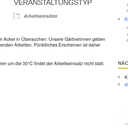
VERANSTALTUNGSTYP
Google Kalender
iCalendar
Arbeitseinsätze
B
em Acker in Überauchen. Unsere Gärtnerinnen geben
enden Arbeiten. Pünktliches Erscheinen ist daher
n um die 30°C findet der Arbeitseinsatz nicht statt.
NÄC
K
a