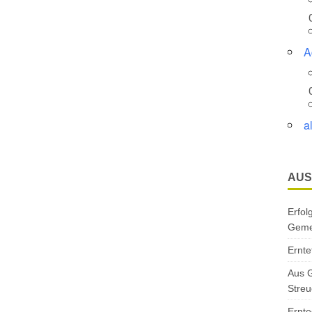
A
a
AUS
Erfol
Gemei
Ernte
Aus G
Streu
Ernte