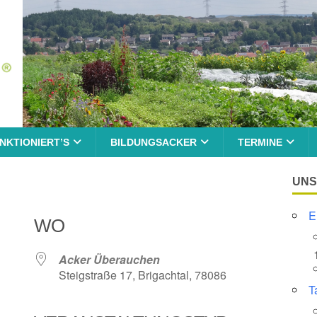
NKTIONIERT’S
BILDUNGSACKER
TERMINE
UNS
E
WO
Acker Überauchen
Steigstraße 17, Brigachtal, 78086
T