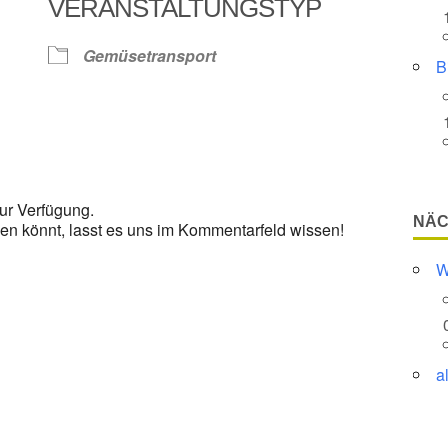
VERANSTALTUNGSTYP
Google Kalender
iCalendar
Gemüsetransport
B
ur Verfügung.
NÄC
en könnt, lasst es uns im Kommentarfeld wissen!
W
a