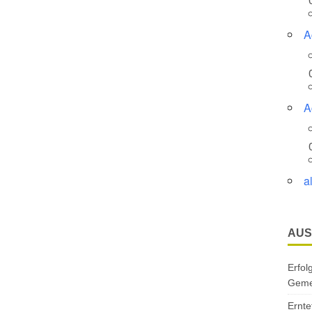
A
A
a
AUS
Erfol
Gemei
Ernte