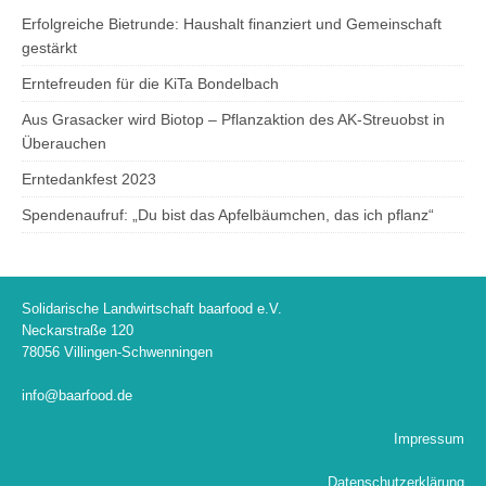
Erfolgreiche Bietrunde: Haushalt finanziert und Gemeinschaft
gestärkt
Erntefreuden für die KiTa Bondelbach
Aus Grasacker wird Biotop – Pflanzaktion des AK-Streuobst in
Überauchen
Erntedankfest 2023
Spendenaufruf: „Du bist das Apfelbäumchen, das ich pflanz“
Solidarische Landwirtschaft baarfood e.V.
Neckarstraße 120
78056 Villingen-Schwenningen
info@baarfood.de
Impressum
Datenschutzerklärung