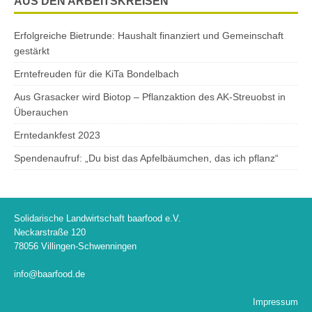
AUS DEN ARBEITSKREISEN
Erfolgreiche Bietrunde: Haushalt finanziert und Gemeinschaft
gestärkt
Erntefreuden für die KiTa Bondelbach
Aus Grasacker wird Biotop – Pflanzaktion des AK-Streuobst in
Überauchen
Erntedankfest 2023
Spendenaufruf: „Du bist das Apfelbäumchen, das ich pflanz“
Solidarische Landwirtschaft baarfood e.V.
Neckarstraße 120
78056 Villingen-Schwenningen
info@baarfood.de
Impressum