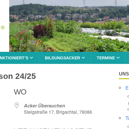
NKTIONIERT’S
BILDUNGSACKER
TERMINE
UNS
son 24/25
E
WO
Acker Überauchen
Steigstraße 17, Brigachtal, 78086
T