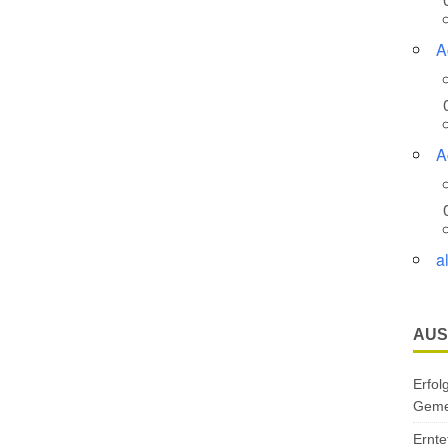
A
A
a
AUS
Erfol
Gemei
Ernte