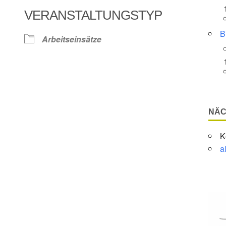
VERANSTALTUNGSTYP
Google Kalender
iCalendar
B
Arbeitseinsätze
NÄC
K
a