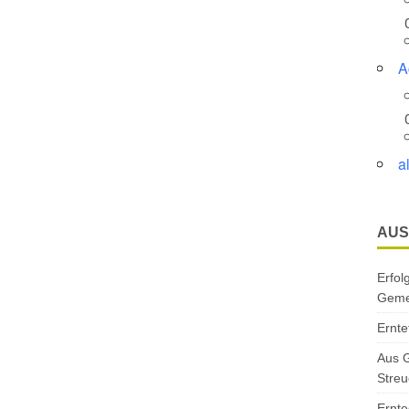
A
a
AUS
Erfol
Gemei
Ernte
Aus G
Streu
Ernte