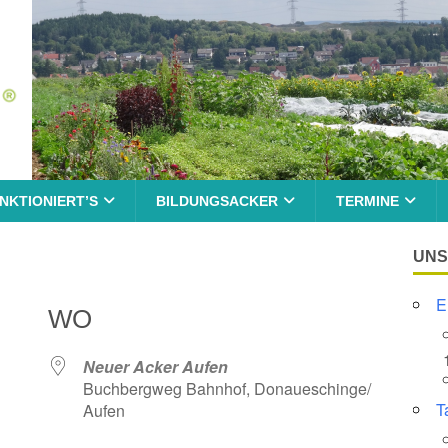
NKTIONIERT’S
BILDUNGSACKER
TERMINE
UNS
E
WO
Neuer Acker Aufen
Buchbergweg Bahnhof, Donaueschinge/
T
Aufen