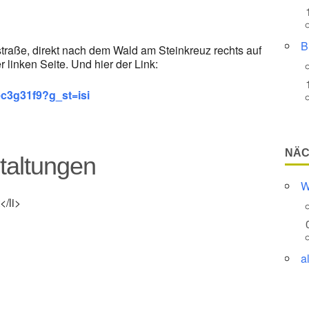
B
raße, direkt nach dem Wald am Steinkreuz rechts auf
 linken Seite. Und hier der Link:
c3g31f9?g_st=isi
NÄC
altungen
W
</li>
a