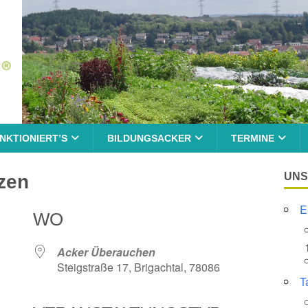
NKTIONIERT’S
BILDUNGSACKER
TERMINE
UNS
nzen
E
WO
Acker Überauchen
Steigstraße 17, Brigachtal, 78086
T