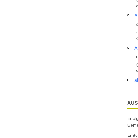
A
A
a
AUS
Erfol
Gemei
Ernte