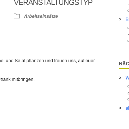
VERANSTALTUNGSTYP
Google Kalender
iCalendar
Arbeitseinsätze
B
el und Salat pflanzen und freuen uns, auf euer
NÄC
W
ränk mitbringen.
a