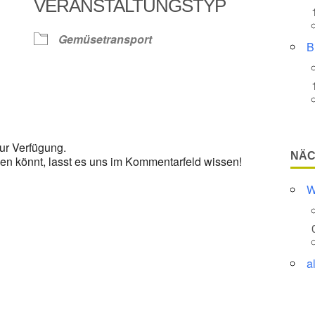
VERANSTALTUNGSTYP
Google Kalender
iCalendar
Gemüsetransport
B
ur Verfügung.
NÄC
en könnt, lasst es uns im Kommentarfeld wissen!
W
a