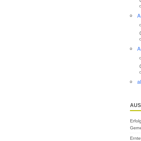
A
A
a
AUS
Erfol
Gemei
Ernte