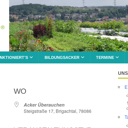
NKTIONIERT’S
BILDUNGSACKER
TERMINE
UNS
E
WO
Acker Überauchen
Steigstraße 17, Brigachtal, 78086
T