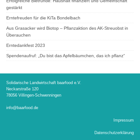
Erfolgreiche Bietrunde: Haushalt finanziert und Gemeinschaft
gestärkt
Erntefreuden für die KiTa Bondelbach
Aus Grasacker wird Biotop – Pflanzaktion des AK-Streuobst in
Überauchen
Erntedankfest 2023
Spendenaufruf: „Du bist das Apfelbäumchen, das ich pflanz“
Solidarische Landwirtschaft baarfood e.V.
Neckarstraße 120
78056 Villingen-Schwenningen
info@baarfood.de
Impressum
Datenschutzerklärung