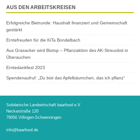
AUS DEN ARBEITSKREISEN
Erfolgreiche Bietrunde: Haushalt finanziert und Gemeinschaft
gestärkt
Erntefreuden für die KiTa Bondelbach
Aus Grasacker wird Biotop – Pflanzaktion des AK-Streuobst in
Überauchen
Erntedankfest 2023
Spendenaufruf: „Du bist das Apfelbäumchen, das ich pflanz“
Solidarische Landwirtschaft baarfood e.V.
Neckarstraße 120
78056 Villingen-Schwenningen
info@baarfood.de