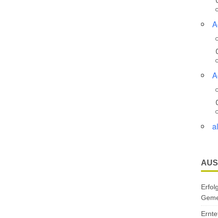
A
A
a
AUS
Erfol
Gemei
Ernte