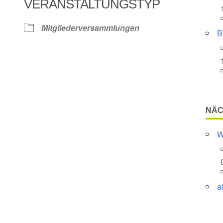
VERANSTALTUNGSTYP
Google Kalender
iCalendar
Mitgliederversammlungen
B
NÄC
W
a