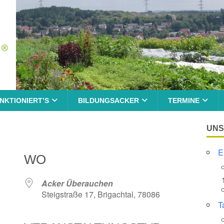
NKTIONIERT’S
BILDUNGSACKER
TERMINE
UNS
E
WO
Acker Überauchen
Steigstraße 17, Brigachtal, 78086
T