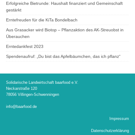
Erfolgreiche Bietrunde: Haushalt finanziert und Gemeinschaft
gestärkt
Erntefreuden für die KiTa Bondelbach
Aus Grasacker wird Biotop – Pflanzaktion des AK-Streuobst in
Überauchen
Erntedankfest 2023
Spendenaufruf: „Du bist das Apfelbäumchen, das ich pflanz“
Solidarische Landwirtschaft baarfood e.V.
Neckarstraße 120
78056 Villingen-Schwenningen
info@baarfood.de
Impressum
Datenschutzerklärung