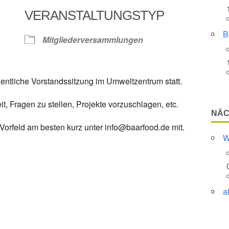
VERANSTALTUNGSTYP
Google Kalender
iCalendar
B
Mitgliederversammlungen
ffentliche Vorstandssitzung im Umweltzentrum statt.
it, Fragen zu stellen, Projekte vorzuschlagen, etc.
NÄC
m Vorfeld am besten kurz unter info@baarfood.de mit.
W
a