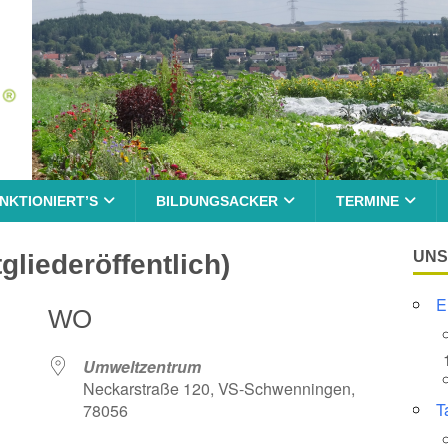
NKTIONIERT’S
BILDUNGSACKER
TERMINE
UNS
gliederöffentlich)
E
WO
Umweltzentrum
Neckarstraße 120, VS-Schwenningen,
T
78056