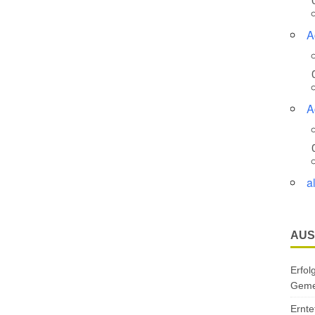
A
A
a
AUS
Erfol
Gemei
Ernte