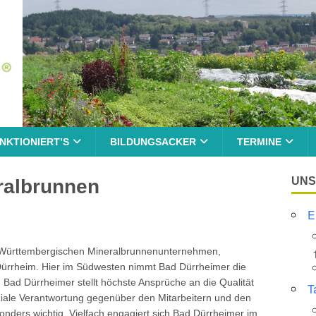
NKTIONIERT’S
BILDUNGSACKER
TERMINE
UNS
ralbrunnen
E
-Württembergischen Mineralbrunnenunternehmen,
Dürrheim. Hier im Südwesten nimmt Bad Dürrheimer die
 Bad Dürrheimer stellt höchste Ansprüche an die Qualität
T
ziale Verantwortung gegenüber den Mitarbeitern und den
nders wichtig. Vielfach engagiert sich Bad Dürrheimer im