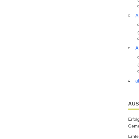
A
A
a
AUS
Erfol
Gemei
Ernte