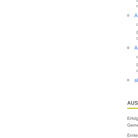
A
A
a
AUS
Erfol
Gemei
Ernte