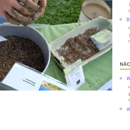
B
NÄC
W
a