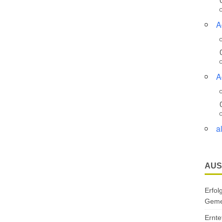
A
A
a
AUS
Erfol
Gemei
Ernte