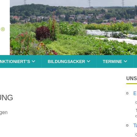
NKTIONIERT’S
BILDUNGSACKER
TERMINE
UNS
E
UNG
ngen
T