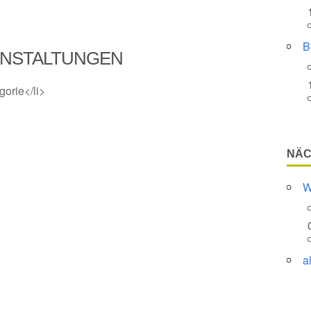
B
NSTALTUNGEN
gorie</li>
NÄC
W
a