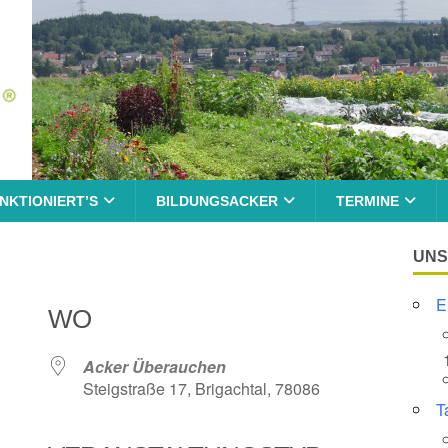
NKTIONIERT’S
BILDUNGSACKER
TERMINE
UNS
E
WO
Acker Überauchen
Steigstraße 17, Brigachtal, 78086
T