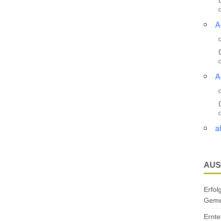
A
A
a
AUS
Erfol
Gemei
Ernte