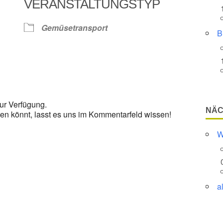
VERANSTALTUNGSTYP
Google Kalender
iCalendar
Gemüsetransport
B
ur Verfügung.
NÄC
en könnt, lasst es uns im Kommentarfeld wissen!
W
a