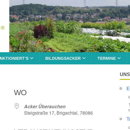
NKTIONIERT’S
BILDUNGSACKER
TERMINE
UNS
E
WO
Acker Überauchen
Steigstraße 17, Brigachtal, 78086
T