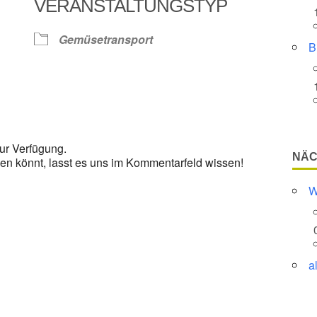
VERANSTALTUNGSTYP
Google Kalender
iCalendar
Gemüsetransport
B
ur Verfügung.
NÄC
en könnt, lasst es uns im Kommentarfeld wissen!
W
a