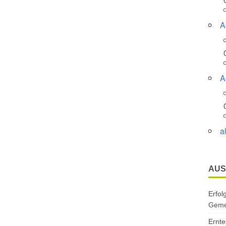
A
A
a
AUS
Erfol
Gemei
Ernte