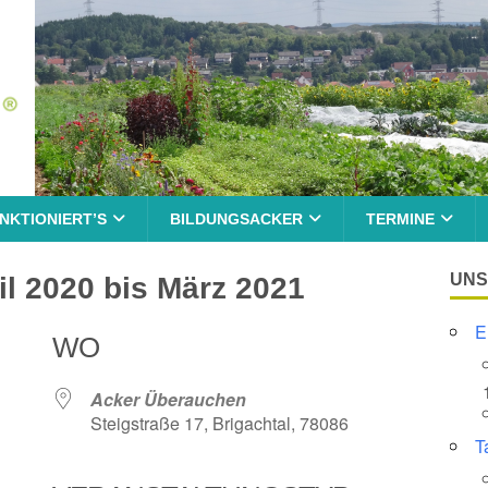
NKTIONIERT’S
BILDUNGSACKER
TERMINE
UNS
l 2020 bis März 2021
E
WO
Acker Überauchen
Steigstraße 17, Brigachtal, 78086
T