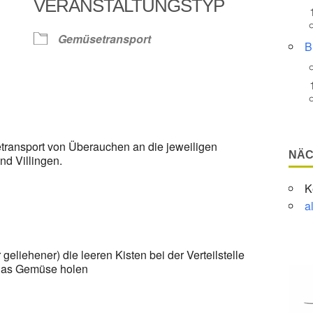
VERANSTALTUNGSTYP
Google Kalender
iCalendar
Gemüsetransport
B
transport von Überauchen an die jeweiligen
NÄC
d Villingen.
K
a
eliehener) die leeren Kisten bei der Verteilstelle
 das Gemüse holen