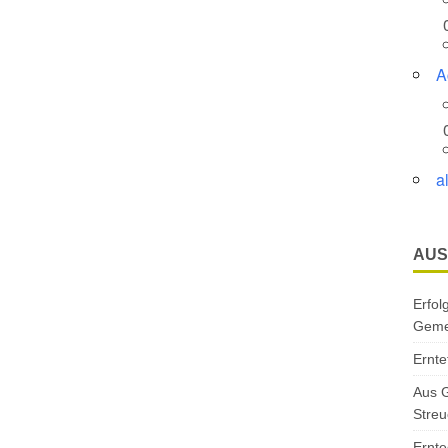
A
a
AUS
Erfol
Gemei
Ernte
Aus G
Streu
Ernte