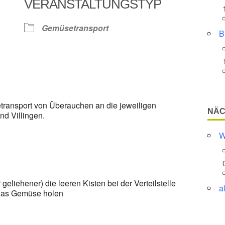
VERANSTALTUNGSTYP
Google Kalender
iCalendar
Gemüsetransport
B
transport von Überauchen an die jeweiligen
NÄC
d Villingen.
W
eliehener) die leeren Kisten bei der Verteilstelle
a
 das Gemüse holen