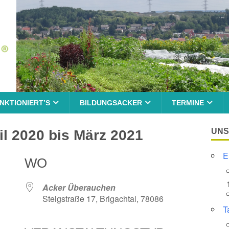
NKTIONIERT’S
BILDUNGSACKER
TERMINE
UNS
l 2020 bis März 2021
E
WO
Acker Überauchen
Steigstraße 17, Brigachtal, 78086
T