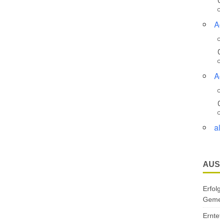
A
A
a
AUS
Erfol
Gemei
Ernte