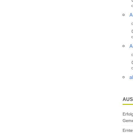
A
A
a
AUS
Erfol
Gemei
Ernte