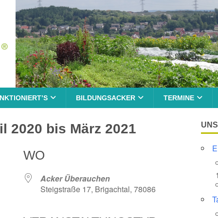
NKTIONIERT’S
BILDUNGSACKER
TERMINE
UNS
l 2020 bis März 2021
E
WO
Acker Überauchen
Steigstraße 17, Brigachtal, 78086
T