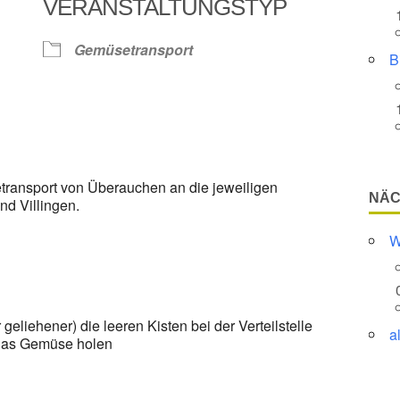
VERANSTALTUNGSTYP
Google Kalender
iCalendar
Gemüsetransport
B
transport von Überauchen an die jeweiligen
NÄC
d Villingen.
W
eliehener) die leeren Kisten bei der Verteilstelle
a
 das Gemüse holen