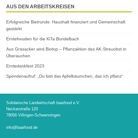
AUS DEN ARBEITSKREISEN
Erfolgreiche Bietrunde: Haushalt finanziert und Gemeinschaft
gestärkt
Erntefreuden für die KiTa Bondelbach
Aus Grasacker wird Biotop – Pflanzaktion des AK-Streuobst in
Überauchen
Erntedankfest 2023
Spendenaufruf: „Du bist das Apfelbäumchen, das ich pflanz“
Solidarische Landwirtschaft baarfood e.V.
Neckarstraße 120
78056 Villingen-Schwenningen
info@baarfood.de