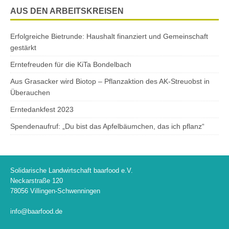
AUS DEN ARBEITSKREISEN
Erfolgreiche Bietrunde: Haushalt finanziert und Gemeinschaft
gestärkt
Erntefreuden für die KiTa Bondelbach
Aus Grasacker wird Biotop – Pflanzaktion des AK-Streuobst in
Überauchen
Erntedankfest 2023
Spendenaufruf: „Du bist das Apfelbäumchen, das ich pflanz“
Solidarische Landwirtschaft baarfood e.V.
Neckarstraße 120
78056 Villingen-Schwenningen
info@baarfood.de