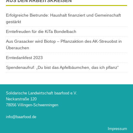
AUS DEN ARBEITSKREISEN
Erfolgreiche Bietrunde: Haushalt finanziert und Gemeinschaft
gestärkt
Erntefreuden für die KiTa Bondelbach
Aus Grasacker wird Biotop – Pflanzaktion des AK-Streuobst in
Überauchen
Erntedankfest 2023
Spendenaufruf: „Du bist das Apfelbäumchen, das ich pflanz“
Solidarische Landwirtschaft baarfood e.V.
Neckarstraße 120
78056 Villingen-Schwenningen
info@baarfood.de
Impressum