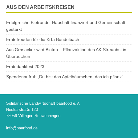
AUS DEN ARBEITSKREISEN
Erfolgreiche Bietrunde: Haushalt finanziert und Gemeinschaft
gestärkt
Erntefreuden für die KiTa Bondelbach
Aus Grasacker wird Biotop – Pflanzaktion des AK-Streuobst in
Überauchen
Erntedankfest 2023
Spendenaufruf: „Du bist das Apfelbäumchen, das ich pflanz“
Solidarische Landwirtschaft baarfood e.V.
Neckarstraße 120
78056 Villingen-Schwenningen
info@baarfood.de