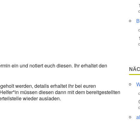
Google Kalender
iCalendar
B
ermin ein und notiert euch diesen. Ihr erhaltet den
NÄC
W
olt werden, details erhaltet ihr bei euren
d Helfer*in müssen diesen dann mit dem bereitgestellten
teilstelle wieder ausladen.
a