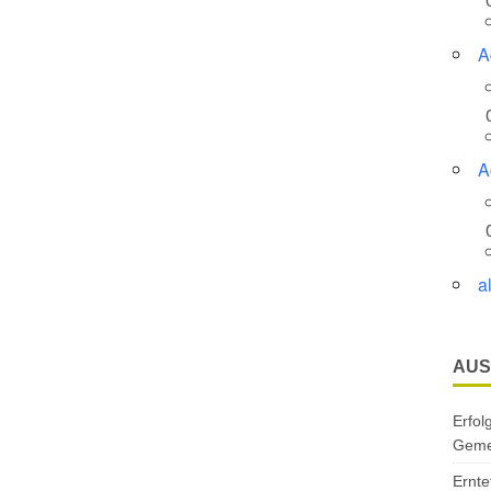
A
A
a
AUS
Erfol
Gemei
Ernte