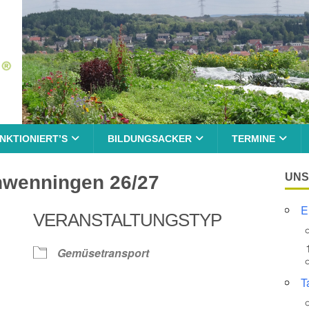
NKTIONIERT’S
BILDUNGSACKER
TERMINE
UNS
hwenningen 26/27
E
VERANSTALTUNGSTYP
Gemüsetransport
T