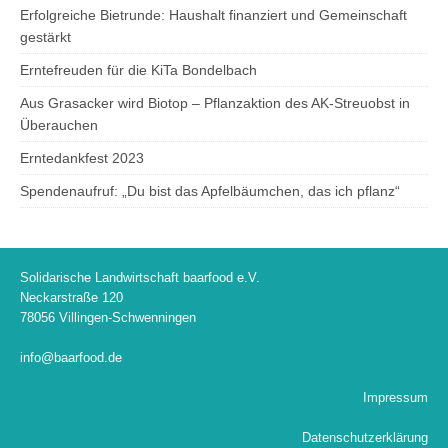
Erfolgreiche Bietrunde: Haushalt finanziert und Gemeinschaft
gestärkt
Erntefreuden für die KiTa Bondelbach
Aus Grasacker wird Biotop – Pflanzaktion des AK-Streuobst in
Überauchen
Erntedankfest 2023
Spendenaufruf: „Du bist das Apfelbäumchen, das ich pflanz“
Solidarische Landwirtschaft baarfood e.V.
Neckarstraße 120
78056 Villingen-Schwenningen
info@baarfood.de
Impressum
Datenschutzerklärung