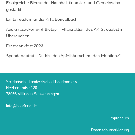
Erfolgreiche Bietrunde: Haushalt finanziert und Gemeinschaft
gestärkt
Erntefreuden für die KiTa Bondelbach
Aus Grasacker wird Biotop – Pflanzaktion des AK-Streuobst in
Überauchen
Erntedankfest 2023
Spendenaufruf: „Du bist das Apfelbäumchen, das ich pflanz“
Solidarische Landwirtschaft baarfood e.V.
Neckarstraße 120
78056 Villingen-Schwenningen
info@baarfood.de
Impressum
Datenschutzerklärung