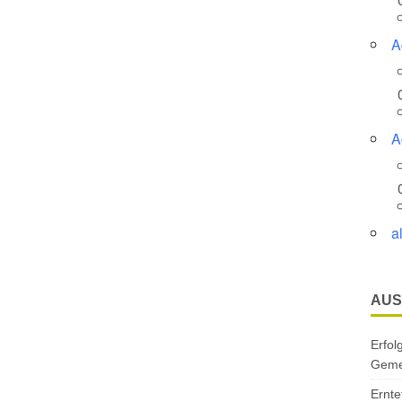
A
A
a
AUS
Erfol
Gemei
Ernte