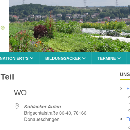
NKTIONIERT’S
BILDUNGSACKER
TERMINE
UNS
Teil
E
WO
Kohlacker Aufen
Brigachtalstraße 36-40, 78166
T
Donaueschingen