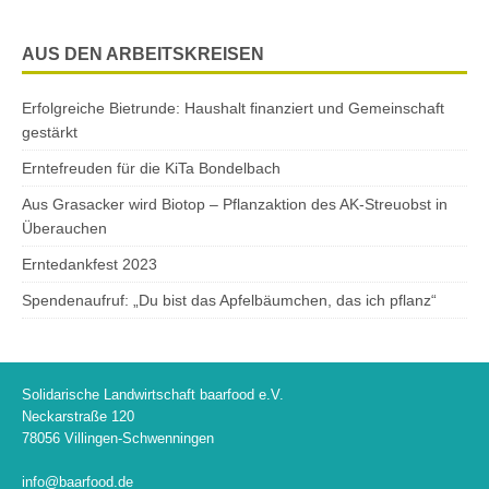
AUS DEN ARBEITSKREISEN
Erfolgreiche Bietrunde: Haushalt finanziert und Gemeinschaft
gestärkt
Erntefreuden für die KiTa Bondelbach
Aus Grasacker wird Biotop – Pflanzaktion des AK-Streuobst in
Überauchen
Erntedankfest 2023
Spendenaufruf: „Du bist das Apfelbäumchen, das ich pflanz“
Solidarische Landwirtschaft baarfood e.V.
Neckarstraße 120
78056 Villingen-Schwenningen
info@baarfood.de