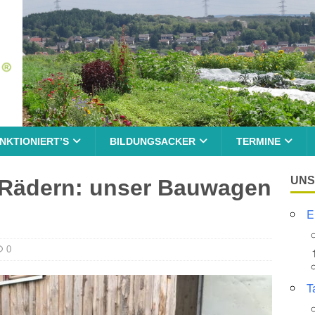
NKTIONIERT’S
BILDUNGSACKER
TERMINE
UNS
r Rädern: unser Bauwagen
E
0
T