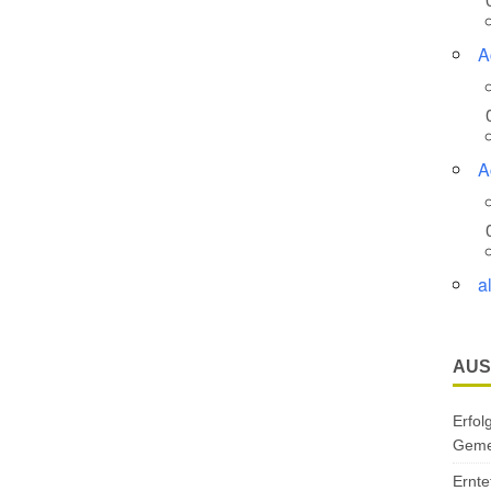
A
A
a
AUS
Erfol
Gemei
Ernte