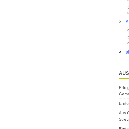
A
a
AUS
Erfol
Gemei
Ernte
Aus G
Streu
Ernte