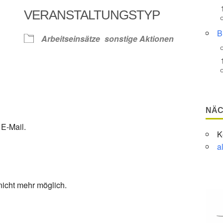
VERANSTALTUNGSTYP
Google Kalender
iCalendar
B
Arbeitseinsätze
sonstige Aktionen
NÄC
E-Mail.
K
a
nicht mehr möglich.