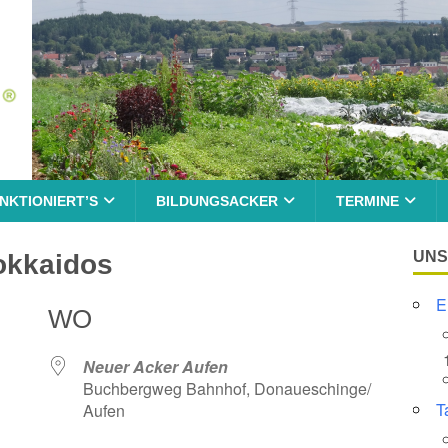
NKTIONIERT’S
BILDUNGSACKER
TERMINE
UNS
okkaidos
E
WO
Neuer Acker Aufen
Buchbergweg Bahnhof, Donaueschinge/
T
Aufen