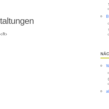
B
altungen
</li>
NÄC
W
a