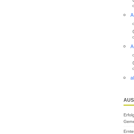
A
A
a
AUS
Erfol
Gemei
Ernte